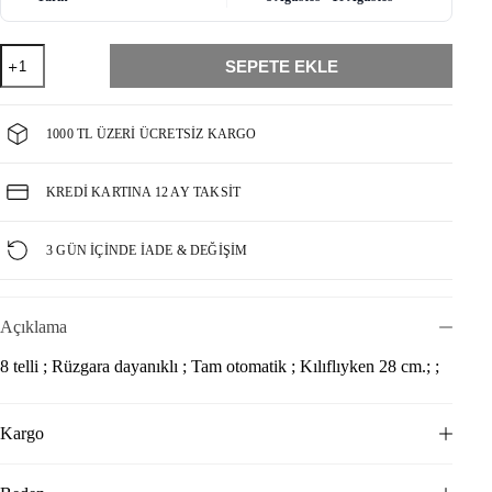
Lacivert
SEPETE EKLE
8
Telli
Tam
Otomatik
1000 TL ÜZERI ÜCRETSIZ KARGO
Rüzgara
Dayanıklı
Puuantiye
KREDI KARTINA 12 AY TAKSIT
Desenli
Şemsiye
adet
3 GÜN İÇINDE İADE & DEĞIŞIM
Açıklama
8 telli ; Rüzgara dayanıklı ; Tam otomatik ; Kılıflıyken 28 cm.; ;
Kargo