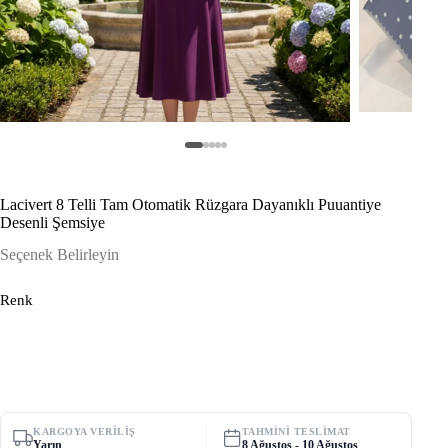
Lacivert 8 Telli Tam Otomatik Rüzgara Dayanıklı Puuantiye
Desenli Şemsiye
Seçenek Belirleyin
Renk
KARGOYA VERILIŞ
TAHMINI TESLIMAT
Yarın
8 Ağustos - 10 Ağustos