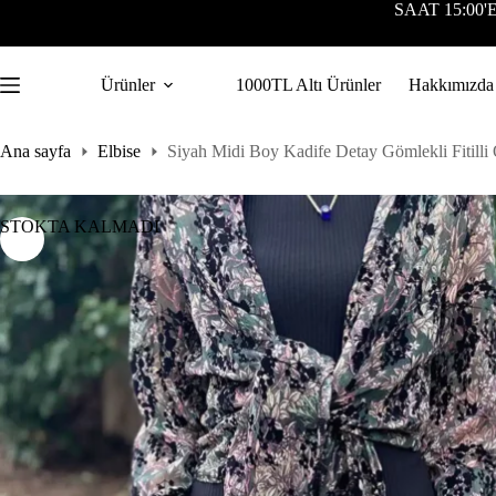
SAAT 15:00
Ürünler
1000TL Altı Ürünler
Hakkımızda
Ana sayfa
Elbise
Siyah Midi Boy Kadife Detay Gömlekli Fitill
STOKTA KALMADI