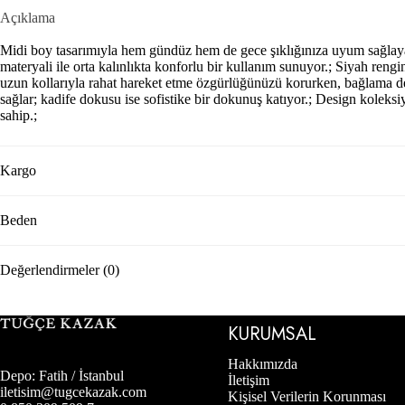
Açıklama
Midi boy tasarımıyla hem gündüz hem de gece şıklığınıza uyum sağlayan el
materyali ile orta kalınlıkta konforlu bir kullanım sunuyor.; Siyah rengin
uzun kollarıyla rahat hareket etme özgürlüğünüzü korurken, bağlama de
sağlar; kadife dokusu ise sofistike bir dokunuş katıyor.; Design koleks
sahip.;
Kargo
Beden
Değerlendirmeler (0)
KURUMSAL
Hakkımızda
Depo: Fatih / İstanbul
İletişim
iletisim@tugcekazak.com
Kişisel Verilerin Korunması