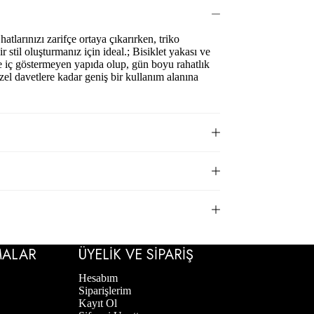
tlarınızı zarifçe ortaya çıkarırken, triko
r stil oluşturmanız için ideal.; Bisiklet yakası ve
e iç göstermeyen yapıda olup, gün boyu rahatlık
zel davetlere kadar geniş bir kullanım alanına
MALAR
ÜYELIK VE SIPARIŞ
Hesabım
Siparişlerim
Kayıt Ol