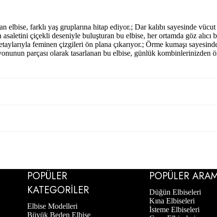
bise, farklı yaş gruplarına hitap ediyor.; Dar kalıbı sayesinde vücut ha
 asaletini çiçekli deseniyle buluşturan bu elbise, her ortamda göz alıcı bi
taylarıyla feminen çizgileri ön plana çıkarıyor.; Örme kumaşı sayesind
iyonunun parçası olarak tasarlanan bu elbise, günlük kombinlerinizden ö
POPÜLER
POPÜLER ARA
KATEGORILER
Düğün Elbiseleri
Kına Elbiseleri
Elbise Modelleri
İsteme Elbiseleri
Büyük Beden Elbise